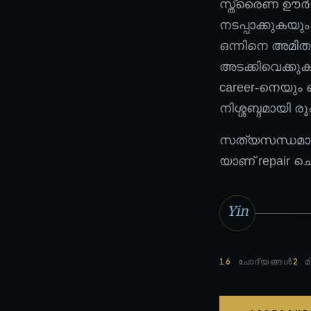
സ്ത്രൈണ ഊർജ്
നടപ്പാക്കുകയ
ഒന്നിനെ അമിതമ
അടക്കിവെക്കു
career-നെയും 
നിശ്ശബ്ദമായി രൂ
സത്യസന്ധമായ പ
യാണ് repair ച
Yin
16
ചോദ്യങ്ങൾ
2
മി