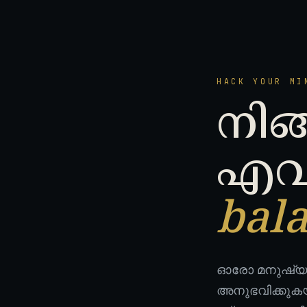
HACK YOUR MI
നിങ
എവ
bala
ഓരോ മനുഷ്യനിലു
അനുഭവിക്കുകയു