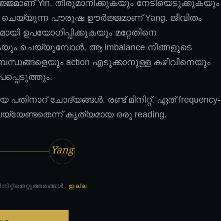
ജമാണ് Yin. തീരുമാനിക്കുകയും നേടിയെടുക്കുകയും
ും ചെയ്യുന്ന പൗരുഷ ഊർജ്ജമാണ് Yang. ജീവിതം
ായി ഉപയോഗിപ്പിക്കുകയും മറ്റേതിനെ
കയും ചെയ്യുമ്പോൾ, ആ imbalance നിങ്ങളുടെ
ബന്ധങ്ങളെയും action എടുക്കാനുള്ള കഴിവിനെയും
പപ്പെടുത്തും.
തിനാറ് ചോദ്യങ്ങൾ. രണ്ട് മിനിറ്റ്. ഏത് frequency-
െയ്യേണ്ടതെന്ന് കൃത്യമായ ഒരു reading.
Yang
നിറ്റ്
തെറ്റുത്തരങ്ങൾ
ഇല്ല