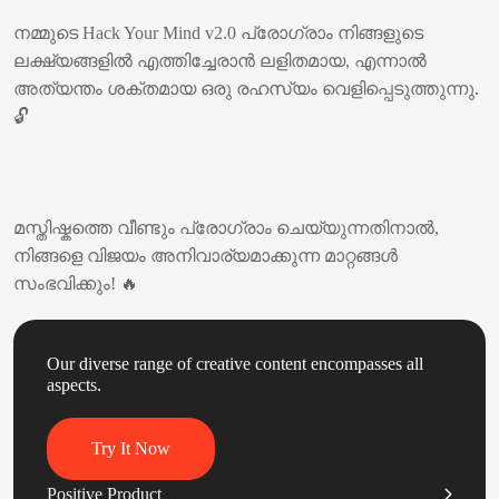
നമ്മുടെ Hack Your Mind v2.0 പ്രോഗ്രാം നിങ്ങളുടെ 
ലക്ഷ്യങ്ങളിൽ എത്തിച്ചേരാൻ ലളിതമായ, എന്നാൽ 
അത്യന്തം ശക്തമായ ഒരു രഹസ്യം വെളിപ്പെടുത്തുന്നു.
🔓

‎ 

മസ്തിഷ്കത്തെ വീണ്ടും പ്രോഗ്രാം ചെയ്യുന്നതിനാൽ, 
നിങ്ങളെ വിജയം അനിവാര്യമാക്കുന്ന മാറ്റങ്ങൾ 
സംഭവിക്കും! 🔥
Our diverse range of creative content encompasses all
aspects.
Try It Now
Positive Product