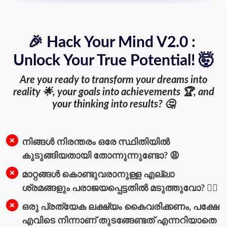
🎉 Hack Your Mind V2.0 :
Unlock Your True Potential! 🤯
Are you ready to transform your dreams into
reality 🌟, your goals into achievements 🏆, and
your thinking into results? 🤔
നിങ്ങൾ നിരന്തരം ഒരേ സ്ഥിതിയിൽ
കുടുങ്ങിയതായി തോന്നുന്നുണ്ടോ? 😩
മാറ്റങ്ങൾ കൊണ്ടുവരാനുള്ള എല്ലാ
ശ്രമങ്ങളും പരാജയപ്പെട്ടതിൽ മടുത്തുവോ? 🙅‍♂️
ഒരു പ്രത്യേക ലക്ഷ്യം കൈവരിക്കണം, പക്ഷേ
എവിടെ നിന്നാണ് തുടങ്ങേണ്ടത് എന്നറിയാതെ