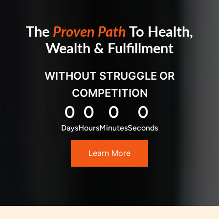
The
Proven Path
To Health,
Wealth & Fulfillment
WITHOUT STRUGGLE OR
COMPETITION
0
0
0
0
Days
Hours
Minutes
Seconds
Learn More