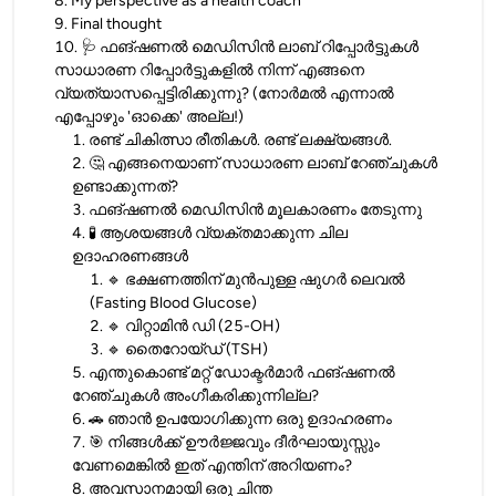
8
.
My perspective as a health coach
9
.
Final thought
10
.
🩺 ഫങ്ഷണൽ മെഡിസിൻ ലാബ് റിപ്പോർട്ടുകൾ
സാധാരണ റിപ്പോർട്ടുകളിൽ നിന്ന് എങ്ങനെ
വ്യത്യാസപ്പെട്ടിരിക്കുന്നു? (നോർമൽ എന്നാൽ
എപ്പോഴും 'ഓക്കെ' അല്ല!)
1
.
രണ്ട് ചികിത്സാ രീതികൾ. രണ്ട് ലക്ഷ്യങ്ങൾ.
2
.
🤔 എങ്ങനെയാണ് സാധാരണ ലാബ് റേഞ്ചുകൾ
ഉണ്ടാക്കുന്നത്?
3
.
ഫങ്ഷണൽ മെഡിസിൻ മൂലകാരണം തേടുന്നു
4
.
🧪 ആശയങ്ങൾ വ്യക്തമാക്കുന്ന ചില
ഉദാഹരണങ്ങൾ
1
.
🔹 ഭക്ഷണത്തിന് മുൻപുള്ള ഷുഗർ ലെവൽ
(Fasting Blood Glucose)
2
.
🔹 വിറ്റാമിൻ ഡി (25-OH)
3
.
🔹 തൈറോയ്ഡ് (TSH)
5
.
എന്തുകൊണ്ട് മറ്റ് ഡോക്ടർമാർ ഫങ്ഷണൽ
റേഞ്ചുകൾ അംഗീകരിക്കുന്നില്ല?
6
.
🚗 ഞാൻ ഉപയോഗിക്കുന്ന ഒരു ഉദാഹരണം
7
.
🎯 നിങ്ങൾക്ക് ഊർജ്ജവും ദീർഘായുസ്സും
വേണമെങ്കിൽ ഇത് എന്തിന് അറിയണം?
8
.
അവസാനമായി ഒരു ചിന്ത