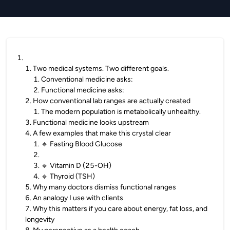
1
.
1
.
Two medical systems. Two different goals.
1
.
Conventional medicine asks:
2
.
Functional medicine asks:
2
.
How conventional lab ranges are actually created
1
.
The modern population is metabolically unhealthy.
3
.
Functional medicine looks upstream
4
.
A few examples that make this crystal clear
1
.
🔹 Fasting Blood Glucose
2
.
3
.
🔹 Vitamin D (25-OH)
4
.
🔹 Thyroid (TSH)
5
.
Why many doctors dismiss functional ranges
6
.
An analogy I use with clients
7
.
Why this matters if you care about energy, fat loss, and
longevity