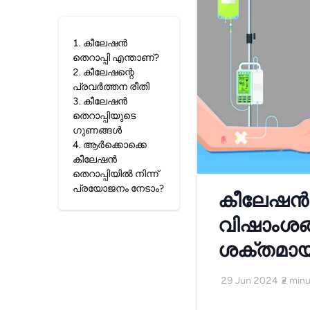
1
.
കീലേഷൻ
തെറാപ്പി എന്താണ്?
2
.
കീലേഷന്റെ
പ്രവർത്തന രീതി
3
.
കീലേഷൻ
തെറാപ്പിയുടെ
ഗുണങ്ങൾ
4
.
ആർക്കൊക്കെ
കീലേഷൻ
തെറാപ്പിയിൽ നിന്ന്
പ്രയോജനം നേടാം?
കീലേഷൻ ത
വിഷാംശങ്
ശക്തമായ
29 Jun 2024
2
minu