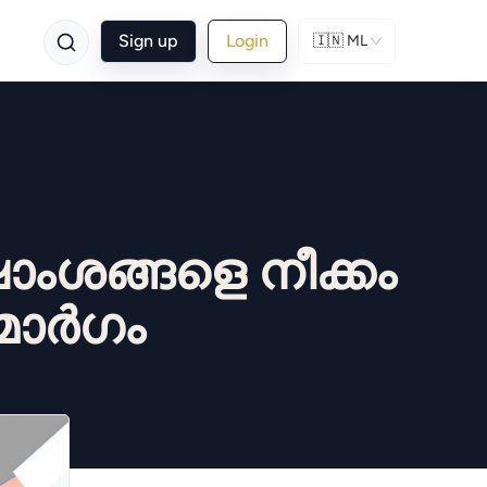
Sign up
Login
🇮🇳
ML
ാംശങ്ങളെ നീക്കം
മാർഗം