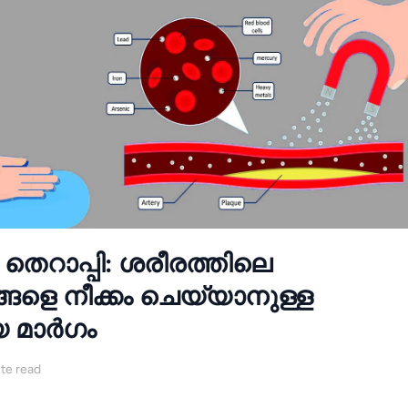
െറാപ്പി: ശരീരത്തിലെ
ങളെ നീക്കം ചെയ്യാനുള്ള
 മാർഗം
te read