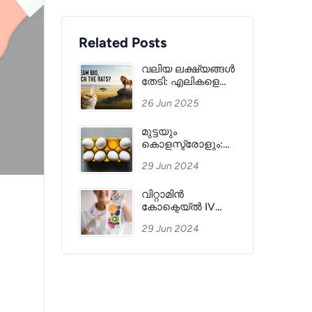
Related Posts
വലിയ ലക്ഷ്യങ്ങൾ
തേടി: എലികളെ
ഉപേക്ഷിച്ച്
26 Jun 2025
സിംഹമായി മാറാൻ
സമയമായി!
മുട്ടയും
കൊളസ്ട്രോളും:
തെറ്റിദ്ധാരണകൾ
29 Jun 2024
മാറ്റാം!
വിറ്റാമിൻ
കോക്ടെയ്ൽ IV
തെറാപ്പി:
29 Jun 2024
ആരോഗ്യത്തിന്
പുത്തനുണർവും
ഉന്മേഷവും